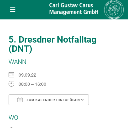
Skip
content
to
Toggle
content
Navigation
Leistungen
5. Dresdner Notfalltag
Über uns
(DNT)
WANN
Veranstaltungen
09.09.22
Projekte
08:00 – 16:00
Service
ZUM KALENDER HINZUFÜGEN
ICS herunterladen
Google Kalend
WO
Kontakt