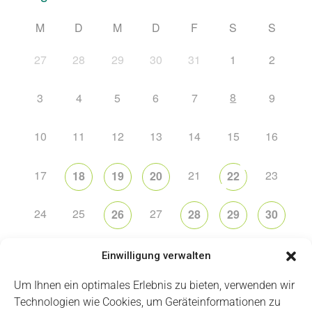
M
D
M
D
F
S
S
27
28
29
30
31
1
2
8
3
4
5
6
7
9
10
11
12
13
14
15
16
17
21
23
18
19
20
22
24
25
27
26
28
29
30
31
2
5
6
1
3
4
Einwilligung verwalten
Um Ihnen ein optimales Erlebnis zu bieten, verwenden wir
Technologien wie Cookies, um Geräteinformationen zu