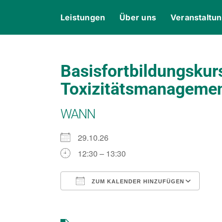
Skip
content
Leistungen
Über uns
Veranstaltu
to
content
Basisfortbildungskur
Toxizitätsmanagemen
WANN
29.10.26
12:30 – 13:30
ZUM KALENDER HINZUFÜGEN
ICS herunterladen
Goo