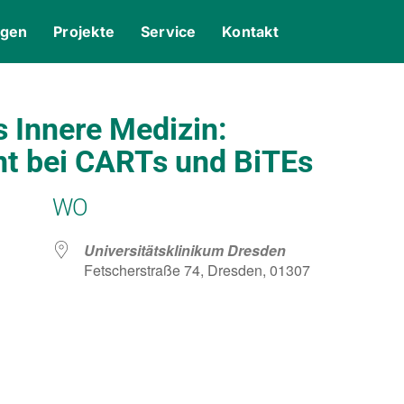
ngen
Projekte
Service
Kontakt
s Innere Medizin:
t bei CARTs und BiTEs
WO
Universitätsklinikum Dresden
Fetscherstraße 74, Dresden, 01307
gle Kalender
iCalendar