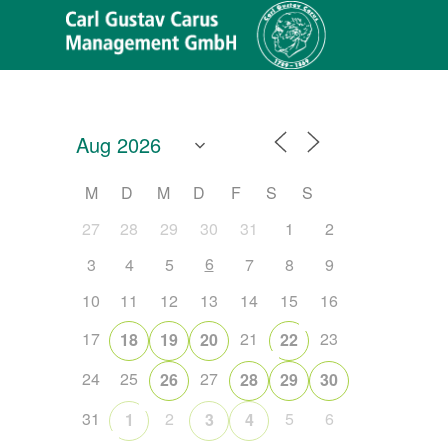
M
D
M
D
F
S
S
27
28
29
30
31
1
2
6
3
4
5
7
8
9
10
11
12
13
14
15
16
17
21
23
18
19
20
22
24
25
27
26
28
29
30
Office 365
Outlook Live
31
2
5
6
1
3
4