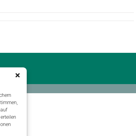
chern
stimmen,
 auf
erteilen
ionen