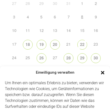
27
28
29
30
31
1
2
8
3
4
5
6
7
9
10
11
12
13
14
15
16
17
21
23
18
19
20
22
24
25
27
26
28
29
30
31
2
5
6
1
3
4
Einwilligung verwalten
Um Ihnen ein optimales Erlebnis zu bieten, verwenden wir
Technologien wie Cookies, um Geräteinformationen zu
speichern bzw. darauf zuzugreifen. Wenn Sie diesen
Technologien zustimmen, können wir Daten wie das
Impressum
Datenschutz
Login
Surfverhalten oder eindeutige IDs auf dieser Website