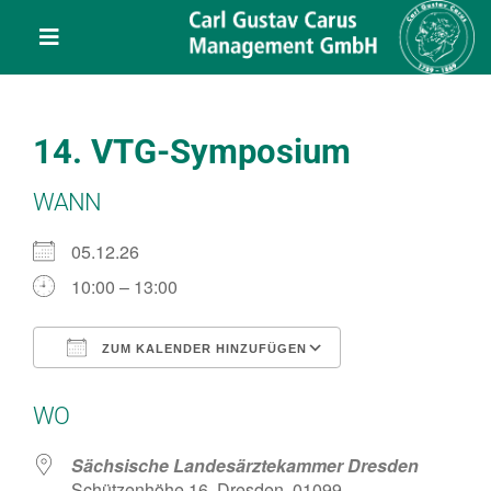
Skip
content
to
Toggle
content
Navigation
Leistungen
14. VTG-Symposium
Über uns
WANN
Veranstaltungen
05.12.26
10:00 – 13:00
Projekte
ZUM KALENDER HINZUFÜGEN
ICS herunterladen
Google Kalend
Service
WO
Kontakt
Sächsische Landesärztekammer Dresden
Schützenhöhe 16, Dresden, 01099