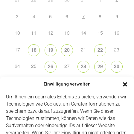
7
3
4
5
6
8
9
10
11
12
13
14
15
16
17
21
23
18
19
20
22
24
25
27
26
28
29
30
31
2
5
6
1
3
4
Einwilligung verwalten
Um Ihnen ein optimales Erlebnis zu bieten, verwenden wir
Technologien wie Cookies, um Geräteinformationen zu
speichern bzw. darauf zuzugreifen. Wenn Sie diesen
Technologien zustimmen, können wir Daten wie das
Impressum
Datenschutz
Login
Surfverhalten oder eindeutige IDs auf dieser Website
verarbeiten. Wenn Sie Ihre Einwilligung nicht erteilen oder