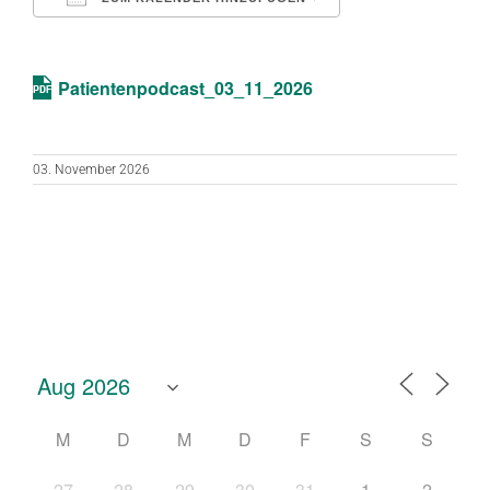
ICS herunterladen
Google Kalend
Patientenpodcast_03_11_2026
03. November 2026
M
D
M
D
F
S
S
27
28
29
30
31
1
2