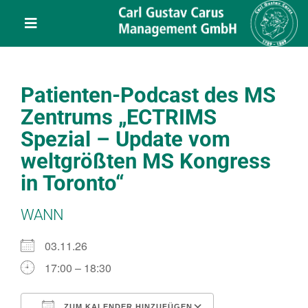
Skip
content
to
Toggle
content
Navigation
Leistungen
Patienten-Podcast des MS
Über uns
Zentrums „ECTRIMS
Spezial – Update vom
Veranstaltungen
weltgrößten MS Kongress
in Toronto“
Projekte
WANN
Service
03.11.26
17:00 – 18:30
Kontakt
ZUM KALENDER HINZUFÜGEN