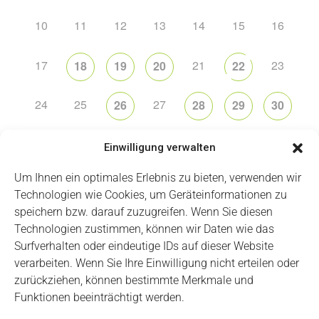
10
11
12
13
14
15
16
17
21
23
18
19
20
22
24
25
27
26
28
29
30
31
2
5
6
1
3
4
Einwilligung verwalten
Um Ihnen ein optimales Erlebnis zu bieten, verwenden wir
Technologien wie Cookies, um Geräteinformationen zu
speichern bzw. darauf zuzugreifen. Wenn Sie diesen
Technologien zustimmen, können wir Daten wie das
Impressum
Datenschutz
Login
Surfverhalten oder eindeutige IDs auf dieser Website
verarbeiten. Wenn Sie Ihre Einwilligung nicht erteilen oder
zurückziehen, können bestimmte Merkmale und
Funktionen beeinträchtigt werden.