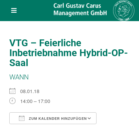
Skip
content
to
Toggle
content
Navigation
Leistungen
VTG – Feierliche
Über uns
Inbetriebnahme Hybrid-OP-
Saal
Veranstaltungen
WANN
Projekte
08.01.18
14:00 – 17:00
Service
ZUM KALENDER HINZUFÜGEN
ICS herunterladen
Google Kalend
Kontakt