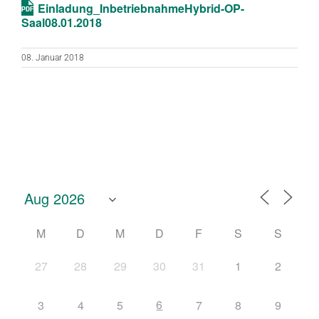
Einladung_InbetriebnahmeHybrid-OP-
Saal08.01.2018
08. Januar 2018
M
D
M
D
F
S
S
27
28
29
30
31
1
2
6
3
4
5
7
8
9