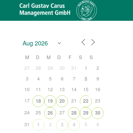
M
D
M
D
F
S
S
27
28
29
30
31
1
2
8
3
4
5
6
7
9
10
11
12
13
14
15
16
17
21
23
18
19
20
22
24
25
27
26
28
29
30
Office 365
Outlook Live
31
2
5
6
1
3
4