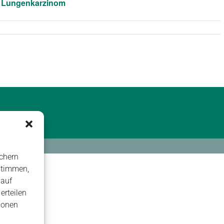
e Lungenkarzinom
chern
stimmen,
 auf
erteilen
ionen