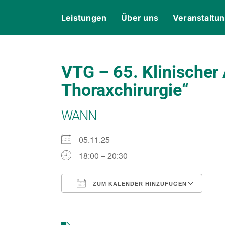
Skip
content
Leistungen
Über uns
Veranstaltu
to
content
VTG – 65. Klinischer
Thoraxchirurgie“
WANN
05.11.25
18:00 – 20:30
ZUM KALENDER HINZUFÜGEN
ICS herunterladen
Goo