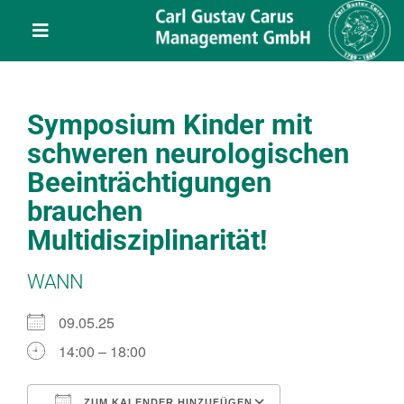
Skip
content
to
Toggle
content
Navigation
Leistungen
Symposium Kinder mit
Über uns
schweren neurologischen
Beeinträchtigungen
Veranstaltungen
brauchen
Multidisziplinarität!
Projekte
WANN
Service
09.05.25
14:00 – 18:00
Kontakt
ZUM KALENDER HINZUFÜGEN