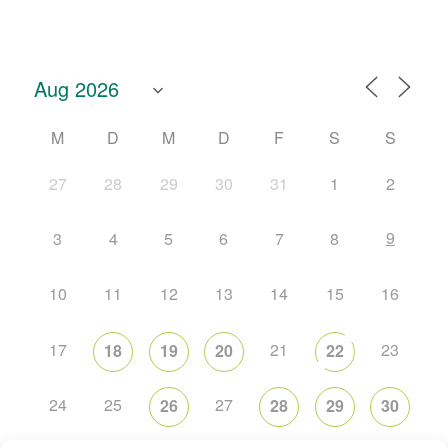
M
D
M
D
F
S
S
27
28
29
30
31
1
2
9
3
4
5
6
7
8
10
11
12
13
14
15
16
17
21
23
18
19
20
22
24
25
27
26
28
29
30