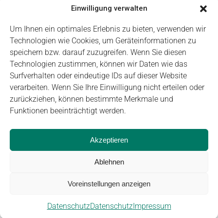
31
2
5
6
1
3
4
Einwilligung verwalten
Um Ihnen ein optimales Erlebnis zu bieten, verwenden wir
Technologien wie Cookies, um Geräteinformationen zu
speichern bzw. darauf zuzugreifen. Wenn Sie diesen
Technologien zustimmen, können wir Daten wie das
Impressum
Datenschutz
Login
Surfverhalten oder eindeutige IDs auf dieser Website
verarbeiten. Wenn Sie Ihre Einwilligung nicht erteilen oder
zurückziehen, können bestimmte Merkmale und
Funktionen beeinträchtigt werden.
Akzeptieren
Ablehnen
© Carus Management GmbH
Voreinstellungen anzeigen
Datenschutz
Datenschutz
Impressum