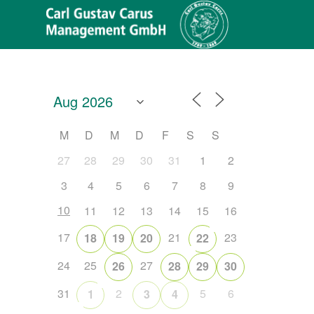
M
D
M
D
F
S
S
27
28
29
30
31
1
2
3
4
5
6
7
8
9
10
11
12
13
14
15
16
17
21
23
18
19
20
22
Office 365
Outlook Live
24
25
27
26
28
29
30
31
2
5
6
1
3
4