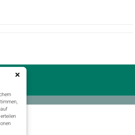
chern
stimmen,
 auf
erteilen
ionen