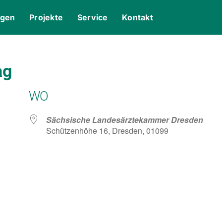
ngen
Projekte
Service
Kontakt
ag
WO
Sächsische Landesärztekammer Dresden
Schützenhöhe 16, Dresden, 01099
gle Kalender
iCalendar