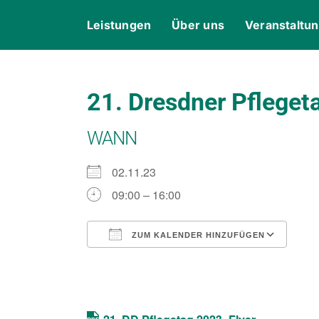
Skip
content
Leistungen
Über uns
Veranstaltu
to
content
21. Dresdner Pfleget
WANN
02.11.23
09:00 – 16:00
ZUM KALENDER HINZUFÜGEN
ICS herunterladen
Goo