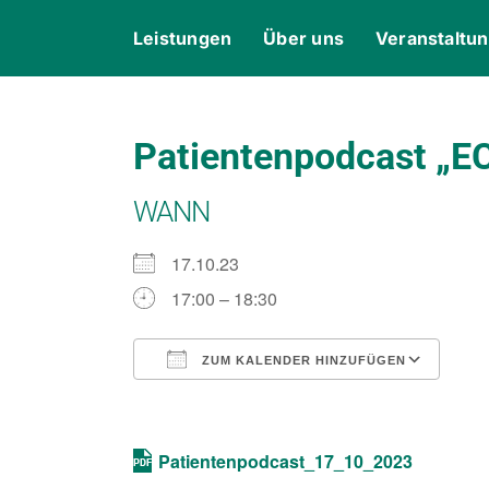
Skip
content
Leistungen
Über uns
Veranstaltu
to
content
Patientenpodcast „E
WANN
17.10.23
17:00 – 18:30
ZUM KALENDER HINZUFÜGEN
ICS herunterladen
Goo
Patientenpodcast_17_10_2023