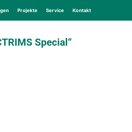
ngen
Projekte
Service
Kontakt
CTRIMS Special“
gle Kalender
iCalendar