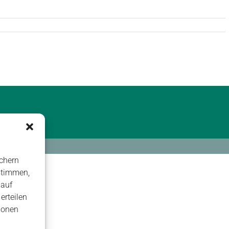
chern
stimmen,
 auf
erteilen
ionen