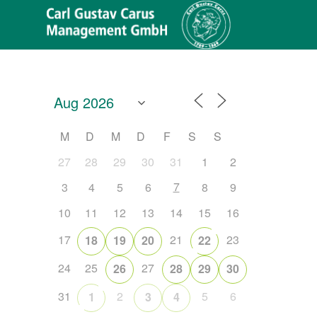
M
D
M
D
F
S
S
27
28
29
30
31
1
2
7
3
4
5
6
8
9
10
11
12
13
14
15
16
17
21
23
18
19
20
22
Office 365
Outlook Live
24
25
27
26
28
29
30
31
2
5
6
1
3
4