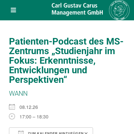
Skip
content
to
Toggle
content
Navigation
Leistungen
Patienten-Podcast des MS-
Über uns
Zentrums „Studienjahr im
Fokus: Erkenntnisse,
Veranstaltungen
Entwicklungen und
Perspektiven“
Projekte
WANN
Service
08.12.26
17:00 – 18:30
Kontakt
ZUM KALENDER HINZUFÜGEN