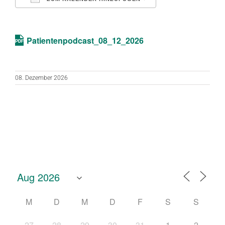
ICS herunterladen
Google Kalend
Patientenpodcast_08_12_2026
08. Dezember 2026
M
D
M
D
F
S
S
27
28
29
30
31
1
2