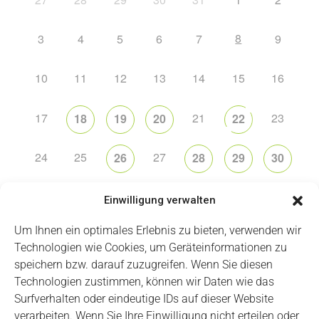
8
3
4
5
6
7
9
10
11
12
13
14
15
16
17
21
23
18
19
20
22
24
25
27
26
28
29
30
31
2
5
6
1
3
4
Einwilligung verwalten
Um Ihnen ein optimales Erlebnis zu bieten, verwenden wir
Technologien wie Cookies, um Geräteinformationen zu
speichern bzw. darauf zuzugreifen. Wenn Sie diesen
Technologien zustimmen, können wir Daten wie das
Impressum
Datenschutz
Login
Surfverhalten oder eindeutige IDs auf dieser Website
verarbeiten. Wenn Sie Ihre Einwilligung nicht erteilen oder