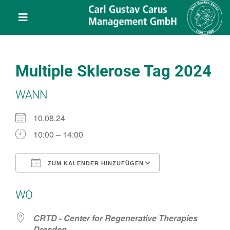
Skip
content
to
Toggle
content
Navigation
Leistungen
Multiple Sklerose Tag 2024
Über uns
WANN
Veranstaltungen
10.08.24
10:00 – 14:00
Projekte
ZUM KALENDER HINZUFÜGEN
ICS herunterladen
Google Kalend
Service
WO
Kontakt
CRTD - Center for Regenerative Therapies
Dresden