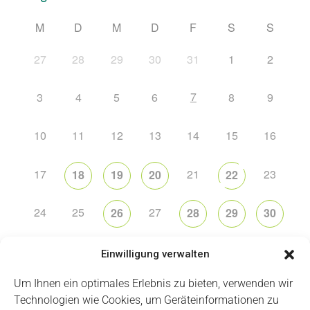
M
D
M
D
F
S
S
27
28
29
30
31
1
2
7
3
4
5
6
8
9
10
11
12
13
14
15
16
17
21
23
18
19
20
22
24
25
27
26
28
29
30
31
2
5
6
1
3
4
Einwilligung verwalten
Um Ihnen ein optimales Erlebnis zu bieten, verwenden wir
Technologien wie Cookies, um Geräteinformationen zu