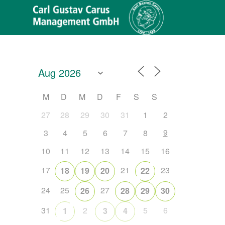
M
D
M
D
F
S
S
27
28
29
30
31
1
2
9
3
4
5
6
7
8
10
11
12
13
14
15
16
17
21
23
18
19
20
22
24
25
27
26
28
29
30
31
2
5
6
1
3
4
Office 365
Outlook Live