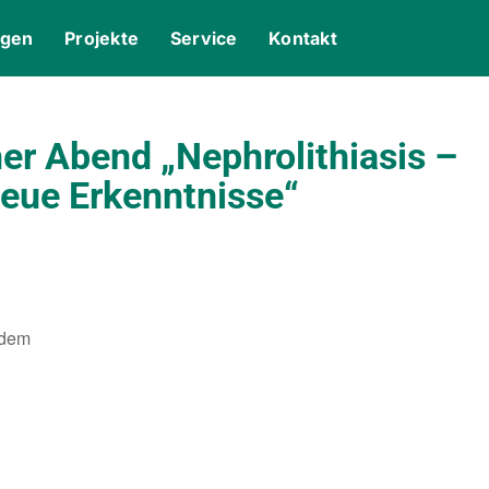
ngen
Projekte
Service
Kontakt
r Abend „Nephrolithiasis –
neue Erkenntnisse“
 dem
gle Kalender
iCalendar