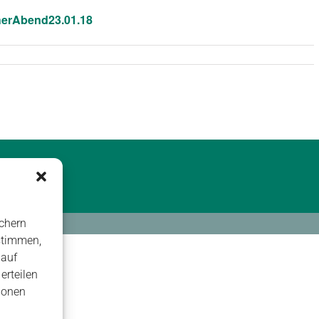
herAbend23.01.18
chern
stimmen,
 auf
erteilen
ionen