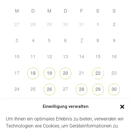
M
D
M
D
F
S
S
27
28
29
30
31
1
2
7
3
4
5
6
8
9
10
11
12
13
14
15
16
17
21
23
18
19
20
22
24
25
27
26
28
29
30
31
2
5
6
1
3
4
Einwilligung verwalten
Um Ihnen ein optimales Erlebnis zu bieten, verwenden wir
Technologien wie Cookies, um Geräteinformationen zu