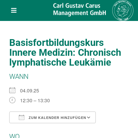
Skip
content
to
Toggle
content
Navigation
Leistungen
Basisfortbildungskurs
Über uns
Innere Medizin: Chronisch
lymphatische Leukämie
Veranstaltungen
WANN
Projekte
04.09.25
12:30 – 13:30
Service
ZUM KALENDER HINZUFÜGEN
ICS herunterladen
Google Kalend
Kontakt
WO