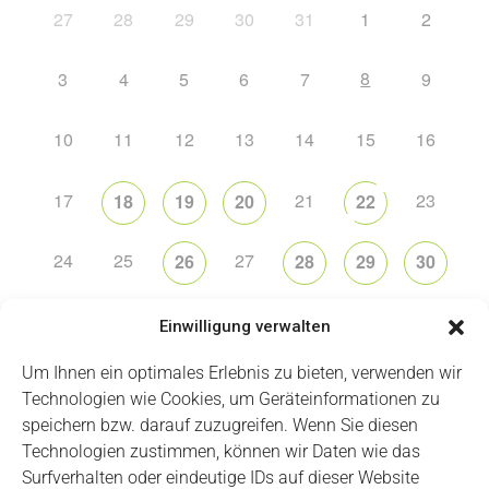
27
28
29
30
31
1
2
8
3
4
5
6
7
9
10
11
12
13
14
15
16
17
21
23
18
19
20
22
24
25
27
26
28
29
30
31
2
5
6
1
3
4
Einwilligung verwalten
Um Ihnen ein optimales Erlebnis zu bieten, verwenden wir
Technologien wie Cookies, um Geräteinformationen zu
speichern bzw. darauf zuzugreifen. Wenn Sie diesen
Technologien zustimmen, können wir Daten wie das
Impressum
Datenschutz
Login
Surfverhalten oder eindeutige IDs auf dieser Website