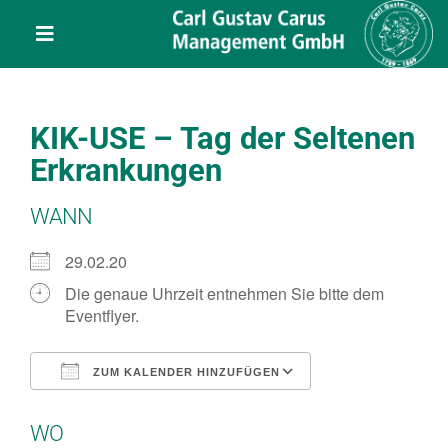
Skip
content
to
Toggle
content
Navigation
Leistungen
KIK-USE – Tag der Seltenen
Über uns
Erkrankungen
WANN
Veranstaltungen
29.02.20
Projekte
Die genaue Uhrzeit entnehmen Sie bitte dem
Eventflyer.
Service
ZUM KALENDER HINZUFÜGEN
ICS herunterladen
Google Kalend
Kontakt
WO