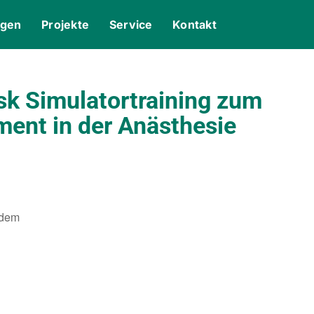
ngen
Projekte
Service
Kontakt
k Simulatortraining zum
ent in der Anästhesie
 dem
gle Kalender
iCalendar