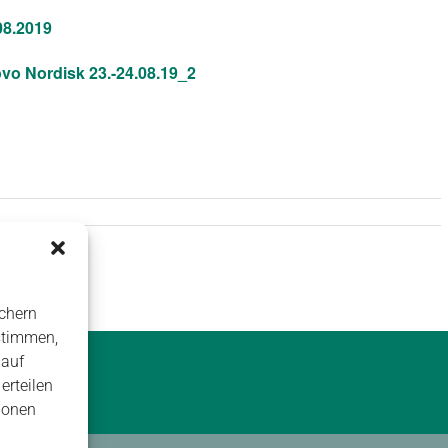
08.2019
o Nordisk 23.-24.08.19_2
chern
stimmen,
 auf
erteilen
ionen