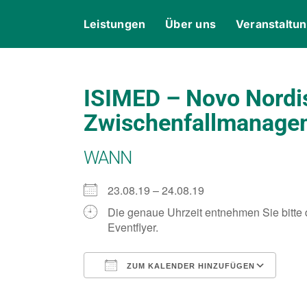
Skip
content
Leistungen
Über uns
Veranstaltu
to
content
ISIMED – Novo Nordis
Zwischenfallmanagem
WANN
23.08.19 – 24.08.19
Die genaue Uhrzeit entnehmen Sie bitte
Eventflyer.
ZUM KALENDER HINZUFÜGEN
ICS herunterladen
Goo