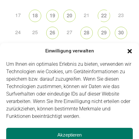
17
21
23
18
19
20
22
24
25
27
26
28
29
30
31
2
5
6
1
3
4
Einwilligung verwalten
Um Ihnen ein optimales Erlebnis zu bieten, verwenden wir
Technologien wie Cookies, um Geräteinformationen zu
speichern bzw. darauf zuzugreifen. Wenn Sie diesen
Technologien zustimmen, können wir Daten wie das
Impressum
Datenschutz
Login
Surfverhalten oder eindeutige IDs auf dieser Website
verarbeiten. Wenn Sie Ihre Einwilligung nicht erteilen oder
zurückziehen, können bestimmte Merkmale und
Funktionen beeinträchtigt werden.
Akzeptieren