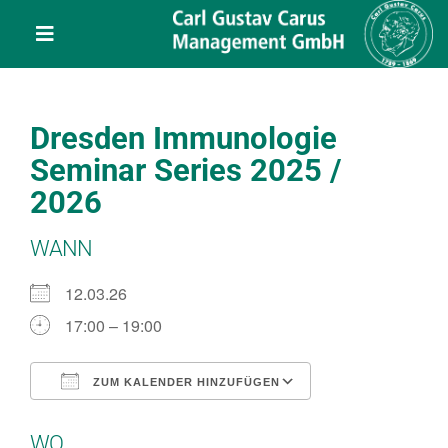
Skip
content
to
Toggle
content
Navigation
Leistungen
Dresden Immunologie
Über uns
Seminar Series 2025 /
2026
Veranstaltungen
WANN
Projekte
12.03.26
17:00 – 19:00
Service
ZUM KALENDER HINZUFÜGEN
ICS herunterladen
Google Kalend
Kontakt
WO