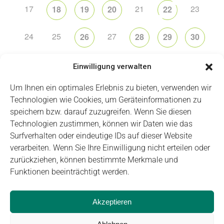
17
21
23
18
19
20
22
24
25
27
26
28
29
30
31
2
5
6
1
3
4
Einwilligung verwalten
Um Ihnen ein optimales Erlebnis zu bieten, verwenden wir
Technologien wie Cookies, um Geräteinformationen zu
speichern bzw. darauf zuzugreifen. Wenn Sie diesen
Technologien zustimmen, können wir Daten wie das
Impressum
Datenschutz
Login
Surfverhalten oder eindeutige IDs auf dieser Website
verarbeiten. Wenn Sie Ihre Einwilligung nicht erteilen oder
zurückziehen, können bestimmte Merkmale und
Funktionen beeinträchtigt werden.
Akzeptieren