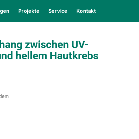
ngen
Projekte
Service
Kontakt
ang zwischen UV-
und hellem Hautkrebs
 dem
gle Kalender
iCalendar