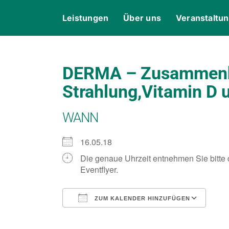
Skip
content
Leistungen
Über uns
Veranstaltu
to
content
DERMA – Zusammenh
Strahlung,Vitamin D 
WANN
16.05.18
Die genaue Uhrzeit entnehmen Sie bitte
Eventflyer.
ZUM KALENDER HINZUFÜGEN
ICS herunterladen
Goo