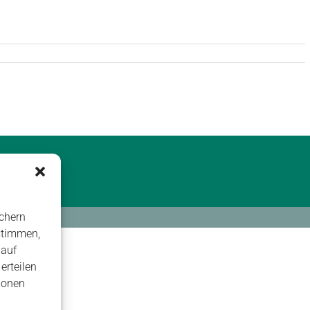
chern
stimmen,
 auf
erteilen
ionen