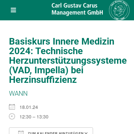
Skip
content
to
Toggle
content
Navigation
Leistungen
Basiskurs Innere Medizin
Über uns
2024: Technische
Herzunterstützungssysteme
Veranstaltungen
(VAD, Impella) bei
Herzinsuffizienz
Projekte
WANN
Service
18.01.24
12:30 – 13:30
Kontakt
ZUM KALENDER HINZUFÜGEN