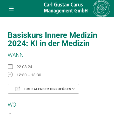
Skip
content
to
Toggle
content
Navigation
Leistungen
Basiskurs Innere Medizin
Über uns
2024: KI in der Medizin
WANN
Veranstaltungen
22.08.24
Projekte
12:30 – 13:30
Service
ZUM KALENDER HINZUFÜGEN
ICS herunterladen
Google Kalend
WO
Kontakt