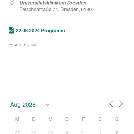
Universitätsklinikum Dresden
Fetscherstraße 74, Dresden, 01307
22.08.2024 Programm
22. August 2024
M
D
M
D
F
S
S
27
28
29
30
31
1
2