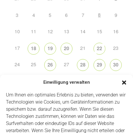
8
3
4
5
6
7
9
10
11
12
13
14
15
16
17
21
23
18
19
20
22
24
25
27
26
28
29
30
31
2
5
6
1
3
4
Einwilligung verwalten
Um Ihnen ein optimales Erlebnis zu bieten, verwenden wir
Technologien wie Cookies, um Geräteinformationen zu
speichern bzw. darauf zuzugreifen. Wenn Sie diesen
Technologien zustimmen, können wir Daten wie das
Impressum
Datenschutz
Login
Surfverhalten oder eindeutige IDs auf dieser Website
verarbeiten. Wenn Sie Ihre Einwilligung nicht erteilen oder