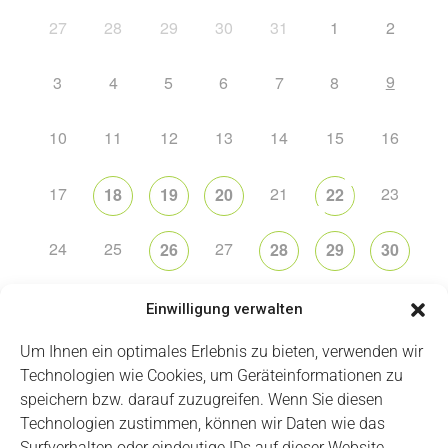
27
28
29
30
31
1
2
9
3
4
5
6
7
8
10
11
12
13
14
15
16
17
21
23
18
19
20
22
24
25
27
26
28
29
30
31
2
5
6
1
3
4
Einwilligung verwalten
Um Ihnen ein optimales Erlebnis zu bieten, verwenden wir
Technologien wie Cookies, um Geräteinformationen zu
speichern bzw. darauf zuzugreifen. Wenn Sie diesen
Technologien zustimmen, können wir Daten wie das
Impressum
Datenschutz
Login
Surfverhalten oder eindeutige IDs auf dieser Website