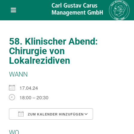
Skip
content
to
Toggle
content
Navigation
Leistungen
58. Klinischer Abend:
Über uns
Chirurgie von
Lokalrezidiven
Veranstaltungen
WANN
Projekte
17.04.24
18:00 – 20:30
Service
ZUM KALENDER HINZUFÜGEN
ICS herunterladen
Google Kalend
Kontakt
WO