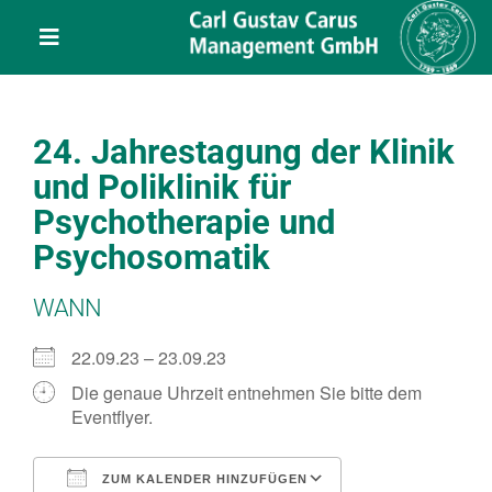
Skip
content
to
Toggle
content
Navigation
Leistungen
24. Jahrestagung der Klinik
Über uns
und Poliklinik für
Psychotherapie und
Veranstaltungen
Psychosomatik
WANN
Projekte
22.09.23 – 23.09.23
Service
Die genaue Uhrzeit entnehmen Sie bitte dem
Eventflyer.
Kontakt
ZUM KALENDER HINZUFÜGEN