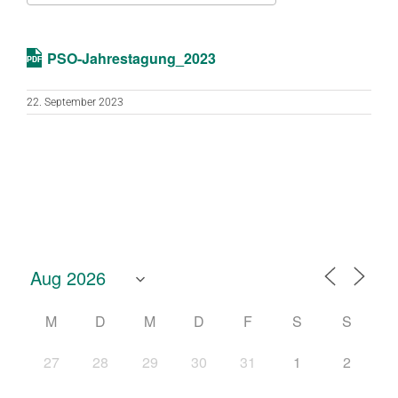
ICS herunterladen
Google Kalend
PSO-Jahrestagung_2023
22. September 2023
M
D
M
D
F
S
S
27
28
29
30
31
1
2