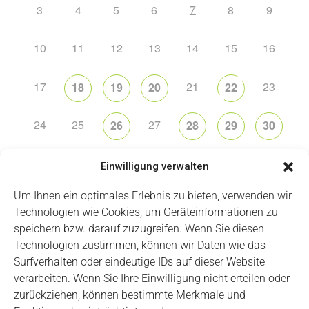
7
3
4
5
6
8
9
10
11
12
13
14
15
16
17
21
23
18
19
20
22
24
25
27
26
28
29
30
31
2
5
6
1
3
4
Einwilligung verwalten
Um Ihnen ein optimales Erlebnis zu bieten, verwenden wir
Technologien wie Cookies, um Geräteinformationen zu
speichern bzw. darauf zuzugreifen. Wenn Sie diesen
Technologien zustimmen, können wir Daten wie das
Impressum
Datenschutz
Login
Surfverhalten oder eindeutige IDs auf dieser Website
verarbeiten. Wenn Sie Ihre Einwilligung nicht erteilen oder
zurückziehen, können bestimmte Merkmale und