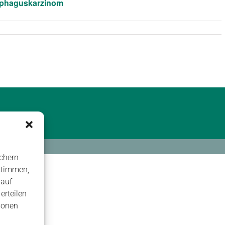
ophaguskarzinom
chern
stimmen,
 auf
erteilen
ionen