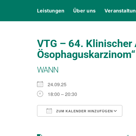
Skip
content
Leistungen
Über uns
Veranstaltu
to
content
VTG – 64. Klinischer
Ösophaguskarzinom“
WANN
24.09.25
18:00 – 20:30
ZUM KALENDER HINZUFÜGEN
ICS herunterladen
Goo