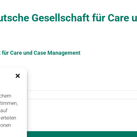
tsche Gesellschaft für Care 
t für Care und Case Management
chern
stimmen,
 auf
erteilen
ionen