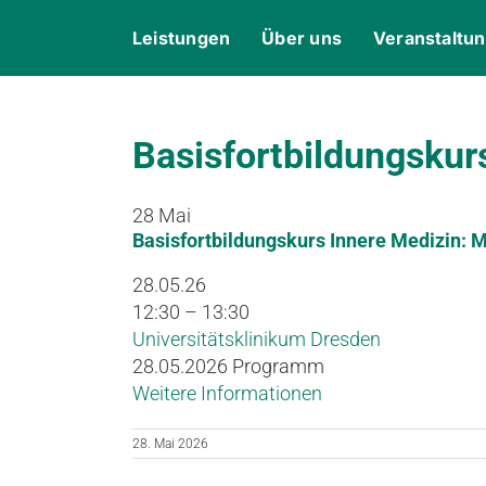
Skip
content
Leistungen
Über uns
Veranstaltu
to
content
Basisfortbildungsku
28
Mai
Basisfortbildungskurs Innere Medizin
28.05.26
12:30 – 13:30
Universitätsklinikum Dresden
28.05.2026 Programm
Weitere Informationen
28. Mai 2026