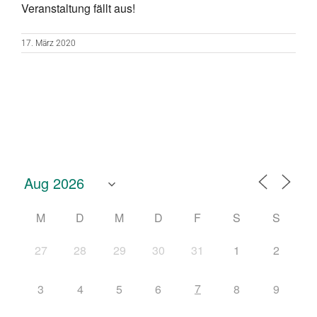
Veranstaltung fällt aus!
17. März 2020
M
D
M
D
F
S
S
27
28
29
30
31
1
2
7
3
4
5
6
8
9