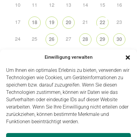
10
11
12
13
14
15
16
17
21
23
18
19
20
22
24
25
27
26
28
29
30
31
2
5
6
1
3
4
Einwilligung verwalten
Um Ihnen ein optimales Erlebnis zu bieten, verwenden wir
Technologien wie Cookies, um Geräteinformationen zu
speichern bzw. darauf zuzugreifen. Wenn Sie diesen
Technologien zustimmen, können wir Daten wie das
Impressum
Datenschutz
Login
Surfverhalten oder eindeutige IDs auf dieser Website
verarbeiten. Wenn Sie Ihre Einwilligung nicht erteilen oder
zurückziehen, können bestimmte Merkmale und
Funktionen beeinträchtigt werden.