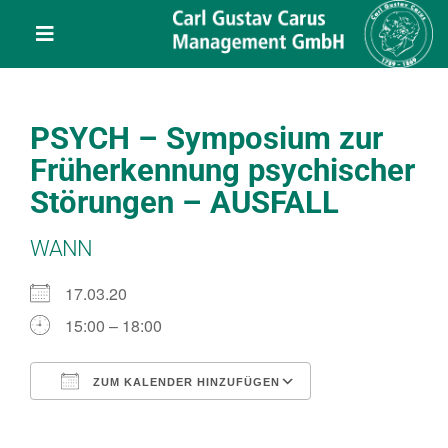
Skip
content
to
Toggle
content
Navigation
Leistungen
PSYCH – Symposium zur
Über uns
Früherkennung psychischer
Störungen – AUSFALL
Veranstaltungen
WANN
Projekte
17.03.20
15:00 – 18:00
Service
ZUM KALENDER HINZUFÜGEN
ICS herunterladen
Google Kalend
Kontakt