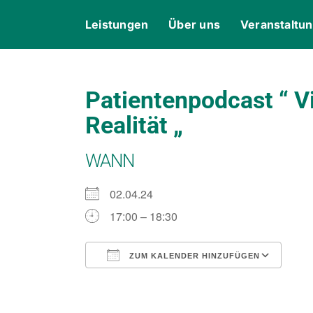
Skip
content
Leistungen
Über uns
Veranstaltu
to
content
Patientenpodcast “ V
Realität „
WANN
02.04.24
17:00 – 18:30
ZUM KALENDER HINZUFÜGEN
ICS herunterladen
Goo