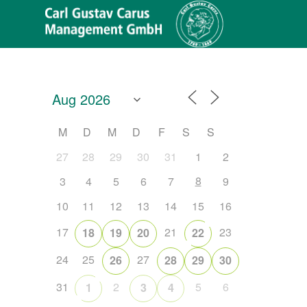
M
D
M
D
F
S
S
27
28
29
30
31
1
2
8
3
4
5
6
7
9
10
11
12
13
14
15
16
17
21
23
18
19
20
22
24
25
27
26
28
29
30
Office 365
Outlook Live
31
2
5
6
1
3
4