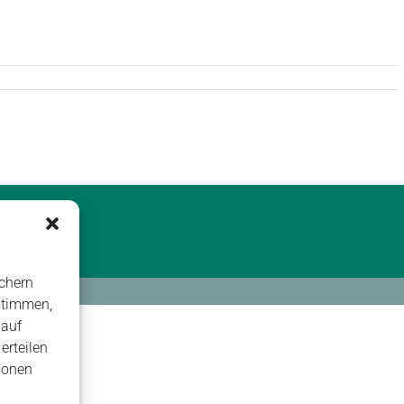
chern
stimmen,
 auf
erteilen
ionen