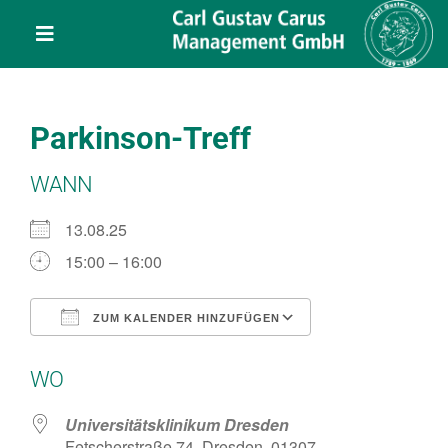
Skip
content
to
Toggle
content
Navigation
Leistungen
Parkinson-Treff
Über uns
WANN
Veranstaltungen
13.08.25
15:00 – 16:00
Projekte
ZUM KALENDER HINZUFÜGEN
ICS herunterladen
Google Kalend
Service
WO
Kontakt
Universitätsklinikum Dresden
Fetscherstraße 74, Dresden, 01307