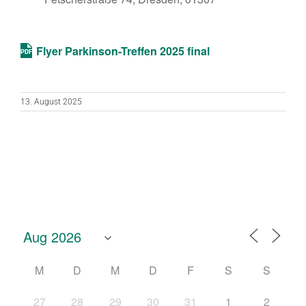
Flyer Parkinson-Treffen 2025 final
13. August 2025
M
D
M
D
F
S
S
27
28
29
30
31
1
2