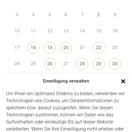
8
3
4
5
6
7
9
10
11
12
13
14
15
16
17
21
23
18
19
20
22
24
25
27
26
28
29
30
31
2
5
6
1
3
4
Einwilligung verwalten
Um Ihnen ein optimales Erlebnis zu bieten, verwenden wir
Technologien wie Cookies, um Geräteinformationen zu
speichern bzw. darauf zuzugreifen. Wenn Sie diesen
Technologien zustimmen, können wir Daten wie das
Impressum
Datenschutz
Login
Surfverhalten oder eindeutige IDs auf dieser Website
verarbeiten. Wenn Sie Ihre Einwilligung nicht erteilen oder