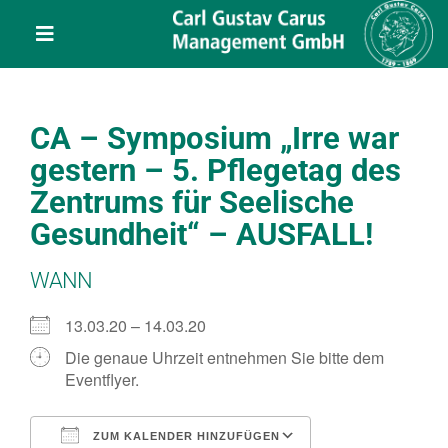
Skip
content
to
Toggle
content
Navigation
Leistungen
CA – Symposium „Irre war
Über uns
gestern – 5. Pflegetag des
Zentrums für Seelische
Veranstaltungen
Gesundheit“ – AUSFALL!
WANN
Projekte
13.03.20 – 14.03.20
Service
Die genaue Uhrzeit entnehmen Sie bitte dem
Eventflyer.
Kontakt
ZUM KALENDER HINZUFÜGEN