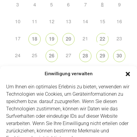
8
3
4
5
6
7
9
10
11
12
13
14
15
16
17
21
23
18
19
20
22
24
25
27
26
28
29
30
31
2
5
6
1
3
4
Einwilligung verwalten
Um Ihnen ein optimales Erlebnis zu bieten, verwenden wir
Technologien wie Cookies, um Geräteinformationen zu
speichern bzw. darauf zuzugreifen. Wenn Sie diesen
Technologien zustimmen, können wir Daten wie das
Impressum
Datenschutz
Login
Surfverhalten oder eindeutige IDs auf dieser Website
verarbeiten. Wenn Sie Ihre Einwilligung nicht erteilen oder
zurückziehen, können bestimmte Merkmale und