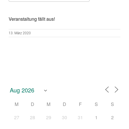
ICS herunterladen
Google Kalend
Veranstaltung fällt aus!
13. März 2020
M
D
M
D
F
S
S
27
28
29
30
31
1
2