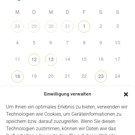
M
D
M
D
F
S
S
2
3
28
29
30
31
1
4
5
6
7
8
9
10
11
14
15
16
17
12
13
19
20
21
22
24
18
23
25
26
29
30
31
27
28
Einwilligung verwalten
Um Ihnen ein optimales Erlebnis zu bieten, verwenden wir
Technologien wie Cookies, um Geräteinformationen zu
speichern bzw. darauf zuzugreifen. Wenn Sie diesen
Technologien zustimmen, können wir Daten wie das
Impressum
Datenschutz
Login