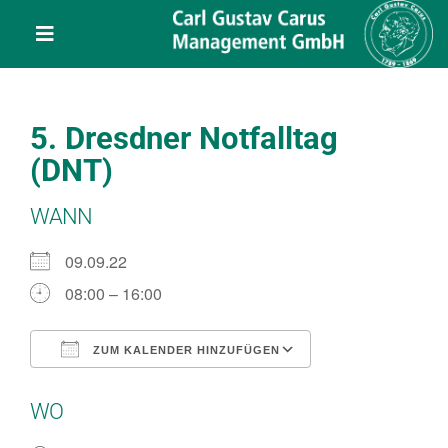
Skip
content
to
Toggle
content
Navigation
Leistungen
5. Dresdner Notfalltag
Über uns
(DNT)
WANN
Veranstaltungen
09.09.22
Projekte
08:00 – 16:00
Service
ZUM KALENDER HINZUFÜGEN
ICS herunterladen
Google Kalend
WO
Kontakt