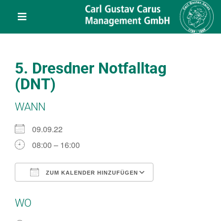
Skip
content
to
Toggle
content
Navigation
Leistungen
5. Dresdner Notfalltag
Über uns
(DNT)
WANN
Veranstaltungen
09.09.22
Projekte
08:00 – 16:00
Service
ZUM KALENDER HINZUFÜGEN
ICS herunterladen
Google Kalend
WO
Kontakt