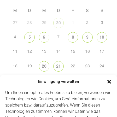
M
D
M
D
F
S
S
27
28
29
1
2
3
30
4
7
5
6
8
9
10
11
12
13
14
15
16
17
18
19
22
23
24
20
21
25
26
31
27
28
29
30
Einwilligung verwalten
Um Ihnen ein optimales Erlebnis zu bieten, verwenden wir
Technologien wie Cookies, um Geräteinformationen zu
speichern bzw. darauf zuzugreifen. Wenn Sie diesen
Technologien zustimmen, können wir Daten wie das
Impressum
Datenschutz
Login