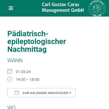
Skip
content
to
Toggle
content
Navigation
Leistungen
Pädiatrisch-
Über uns
epileptologischer
Nachmittag
Veranstaltungen
WANN
Projekte
01.03.24
14:30 – 18:00
Service
ZUM KALENDER HINZUFÜGEN
ICS herunterladen
Google Kalend
Kontakt
WO