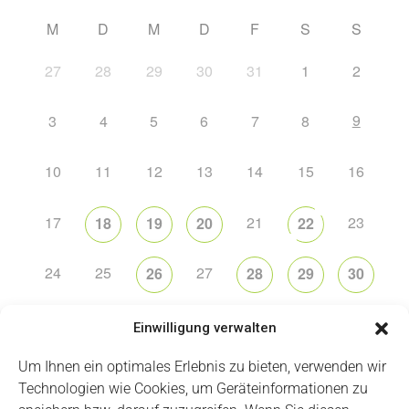
M
D
M
D
F
S
S
27
28
29
30
31
1
2
9
3
4
5
6
7
8
10
11
12
13
14
15
16
17
21
23
18
19
20
22
24
25
27
26
28
29
30
31
2
5
6
1
3
4
Einwilligung verwalten
Um Ihnen ein optimales Erlebnis zu bieten, verwenden wir
Technologien wie Cookies, um Geräteinformationen zu