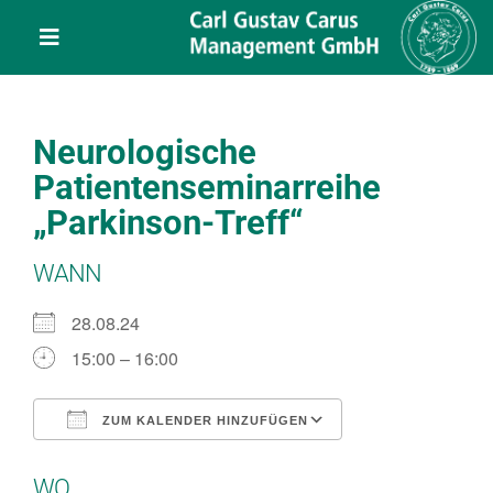
Skip
content
to
Toggle
content
Navigation
Leistungen
Neurologische
Über uns
Patientenseminarreihe
„Parkinson-Treff“
Veranstaltungen
WANN
Projekte
28.08.24
15:00 – 16:00
Service
ZUM KALENDER HINZUFÜGEN
ICS herunterladen
Google Kalend
Kontakt
WO