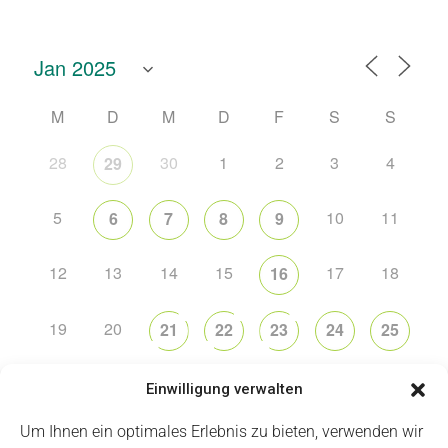
M
D
M
D
F
S
S
28
30
1
2
3
4
29
5
10
11
6
7
8
9
12
13
14
15
17
18
16
19
20
21
22
23
24
25
26
27
28
29
30
31
1
Einwilligung verwalten
Um Ihnen ein optimales Erlebnis zu bieten, verwenden wir