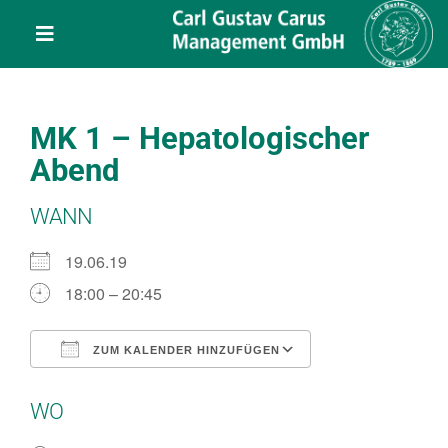
Skip
content
to
Toggle
content
Navigation
Leistungen
MK 1 – Hepatologischer
Über uns
Abend
WANN
Veranstaltungen
19.06.19
Projekte
18:00 – 20:45
Service
ZUM KALENDER HINZUFÜGEN
ICS herunterladen
Google Kalend
WO
Kontakt