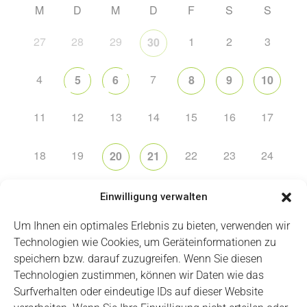
M
D
M
D
F
S
S
27
28
29
1
2
3
30
4
7
5
6
8
9
10
11
12
13
14
15
16
17
18
19
22
23
24
20
21
25
26
31
27
28
29
30
Einwilligung verwalten
Um Ihnen ein optimales Erlebnis zu bieten, verwenden wir
Technologien wie Cookies, um Geräteinformationen zu
speichern bzw. darauf zuzugreifen. Wenn Sie diesen
Technologien zustimmen, können wir Daten wie das
Impressum
Datenschutz
Login
Surfverhalten oder eindeutige IDs auf dieser Website