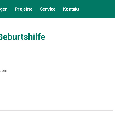
ngen
Projekte
Service
Kontakt
eburtshilfe
 dem
gle Kalender
iCalendar