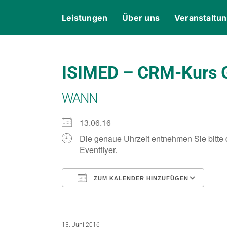
Skip
content
Leistungen
Über uns
Veranstaltu
to
content
ISIMED – CRM-Kurs G
WANN
13.06.16
Die genaue Uhrzeit entnehmen Sie bitte
Eventflyer.
ZUM KALENDER HINZUFÜGEN
ICS herunterladen
Goo
13. Juni 2016