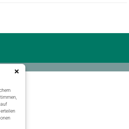
chern
stimmen,
 auf
erteilen
ionen