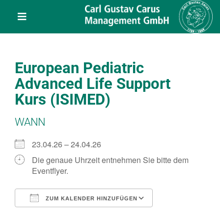
Skip
content
to
Toggle
content
Navigation
Leistungen
European Pediatric
Über uns
Advanced Life Support
Kurs (ISIMED)
Veranstaltungen
WANN
Projekte
23.04.26 – 24.04.26
Die genaue Uhrzeit entnehmen Sie bitte dem
Eventflyer.
Service
ZUM KALENDER HINZUFÜGEN
Kontakt
ICS herunterladen
Google Kalend