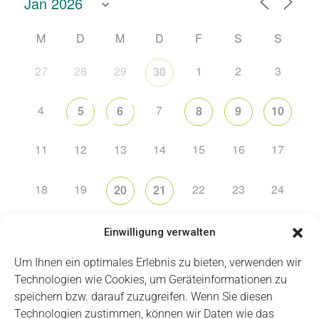
M
D
M
D
F
S
S
27
28
29
1
2
3
30
4
7
5
6
8
9
10
11
12
13
14
15
16
17
18
19
22
23
24
20
21
25
26
31
27
28
29
30
Einwilligung verwalten
Um Ihnen ein optimales Erlebnis zu bieten, verwenden wir
Technologien wie Cookies, um Geräteinformationen zu
speichern bzw. darauf zuzugreifen. Wenn Sie diesen
Technologien zustimmen, können wir Daten wie das