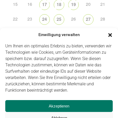
15
16
20
21
17
18
19
22
23
26
28
24
25
27
29
30
1
2
3
4
5
Einwilligung verwalten
Um Ihnen ein optimales Erlebnis zu bieten, verwenden wir
Technologien wie Cookies, um Geräteinformationen zu
speichern bzw. darauf zuzugreifen. Wenn Sie diesen
Technologien zustimmen, können wir Daten wie das
Impressum
Datenschutz
Login
Surfverhalten oder eindeutige IDs auf dieser Website
verarbeiten. Wenn Sie Ihre Einwilligung nicht erteilen oder
zurückziehen, können bestimmte Merkmale und
Funktionen beeinträchtigt werden.
Akzeptieren
Ablehnen