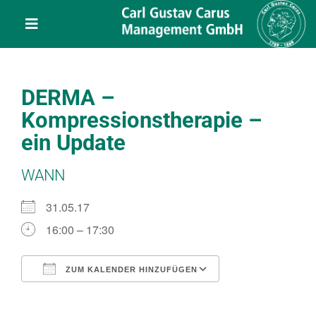
Skip
content
to
Toggle
content
Navigation
Leistungen
DERMA –
Über uns
Kompressionstherapie –
ein Update
Veranstaltungen
WANN
Projekte
31.05.17
16:00 – 17:30
Service
ZUM KALENDER HINZUFÜGEN
ICS herunterladen
Google Kalend
Kontakt