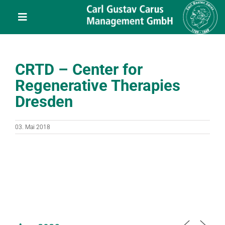
Skip
content
to
Toggle
content
Navigation
Leistungen
CRTD – Center for
Über uns
Regenerative Therapies
Dresden
Veranstaltungen
03. Mai 2018
Projekte
Service
Kontakt