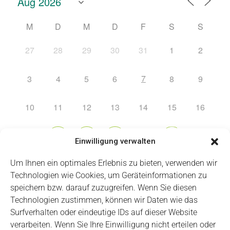
M
D
M
D
F
S
S
27
28
29
30
31
1
2
7
3
4
5
6
8
9
10
11
12
13
14
15
16
17
21
23
18
19
20
22
Einwilligung verwalten
24
25
27
Um Ihnen ein optimales Erlebnis zu bieten, verwenden wir
26
28
29
30
Technologien wie Cookies, um Geräteinformationen zu
speichern bzw. darauf zuzugreifen. Wenn Sie diesen
31
2
5
6
1
3
4
Technologien zustimmen, können wir Daten wie das
Surfverhalten oder eindeutige IDs auf dieser Website
verarbeiten. Wenn Sie Ihre Einwilligung nicht erteilen oder