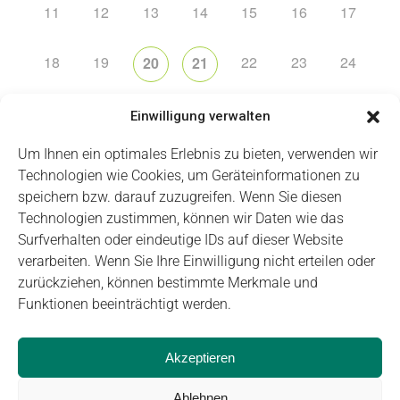
11
12
13
14
15
16
17
18
19
22
23
24
20
21
25
26
31
27
28
29
30
Einwilligung verwalten
Um Ihnen ein optimales Erlebnis zu bieten, verwenden wir
Technologien wie Cookies, um Geräteinformationen zu
speichern bzw. darauf zuzugreifen. Wenn Sie diesen
Technologien zustimmen, können wir Daten wie das
Impressum
Datenschutz
Login
Surfverhalten oder eindeutige IDs auf dieser Website
verarbeiten. Wenn Sie Ihre Einwilligung nicht erteilen oder
zurückziehen, können bestimmte Merkmale und
Funktionen beeinträchtigt werden.
Akzeptieren
Ablehnen