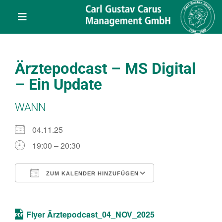
Skip
content
to
Toggle
content
Navigation
Leistungen
Ärztepodcast – MS Digital
Über uns
– Ein Update
WANN
Veranstaltungen
04.11.25
Projekte
19:00 – 20:30
Service
ZUM KALENDER HINZUFÜGEN
ICS herunterladen
Google Kalend
Kontakt
Flyer Ärztepodcast_04_NOV_2025