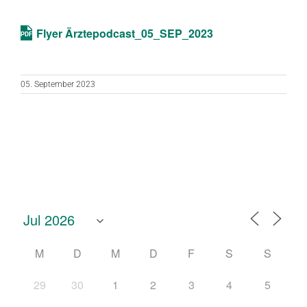
ICS herunterladen
Google Kalend
Flyer Ärztepodcast_05_SEP_2023
05. September 2023
M
D
M
D
F
S
S
29
30
1
2
3
4
5