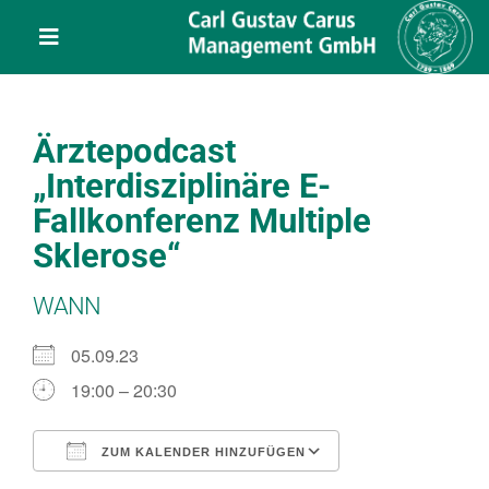
Skip
content
to
Toggle
content
Navigation
Leistungen
Ärztepodcast
Über uns
„Interdisziplinäre E-
Fallkonferenz Multiple
Veranstaltungen
Sklerose“
WANN
Projekte
05.09.23
Service
19:00 – 20:30
ZUM KALENDER HINZUFÜGEN
Kontakt