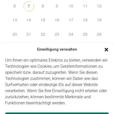
6
8
9
10
11
12
7
13
14
15
16
17
18
19
20
21
22
23
24
25
26
27
28
29
30
31
1
2
Einwilligung verwalten
Um Ihnen ein optimales Erlebnis zu bieten, verwenden wir
Technologien wie Cookies, um Geräteinformationen zu
speichern bzw. darauf zuzugreifen. Wenn Sie diesen
Technologien zustimmen, können wir Daten wie das
Impressum
Datenschutz
Login
Surfverhalten oder eindeutige IDs auf dieser Website
verarbeiten. Wenn Sie Ihre Einwilligung nicht erteilen oder
zurückziehen, können bestimmte Merkmale und
Funktionen beeinträchtigt werden.