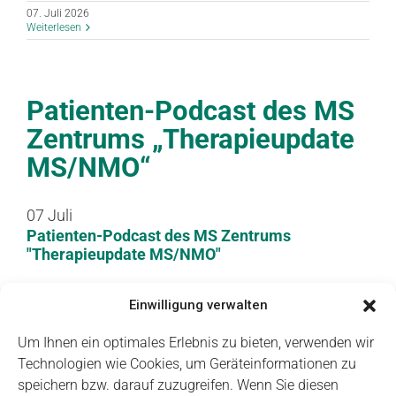
07. Juli 2026
Weiterlesen
Patienten-Podcast des MS
Zentrums „Therapieupdate
MS/NMO“
07
Juli
Patienten-Podcast des MS Zentrums
"Therapieupdate MS/NMO"
07.07.26
Einwilligung verwalten
17:00 – 18:30
Weitere Informationen
Um Ihnen ein optimales Erlebnis zu bieten, verwenden wir
Technologien wie Cookies, um Geräteinformationen zu
07. Juli 2026
speichern bzw. darauf zuzugreifen. Wenn Sie diesen
Weiterlesen