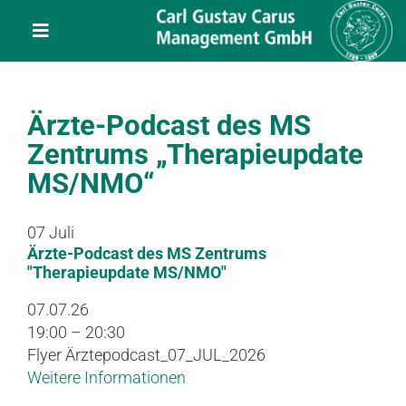
Skip
content
to
Toggle
content
Navigation
Leistungen
Ärzte-Podcast des MS
Über uns
Zentrums „Therapieupdate
MS/NMO“
Veranstaltungen
07
Juli
Ärzte-Podcast des MS Zentrums
Projekte
"Therapieupdate MS/NMO"
07.07.26
Service
19:00 – 20:30
Flyer Ärztepodcast_07_JUL_2026
Weitere Informationen
Kontakt