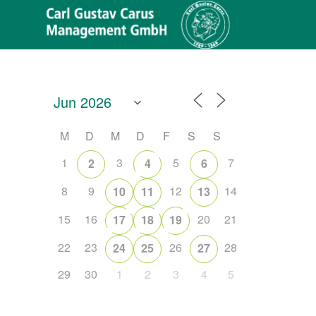
M
D
M
D
F
S
S
1
3
5
7
2
4
6
8
9
12
14
10
11
13
15
16
20
21
17
18
19
22
23
26
28
24
25
27
29
30
1
2
3
4
5