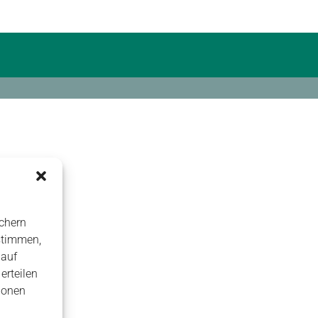
chern
stimmen,
 auf
erteilen
ionen