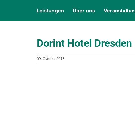
Skip
content
Leistungen
Über uns
Veranstaltu
to
content
Dorint Hotel Dresden
09. Oktober 2018