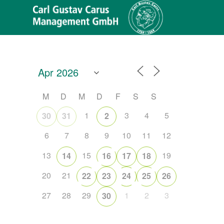
M
D
M
D
F
S
S
1
3
4
5
30
31
2
6
7
8
9
10
11
12
13
15
19
14
16
17
18
20
21
22
23
24
25
26
27
28
29
1
2
3
30