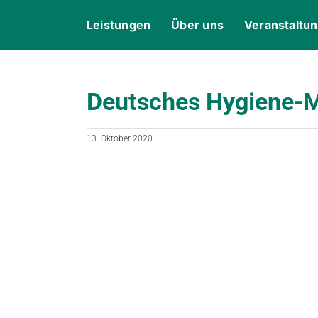
Skip
content
Leistungen
Über uns
Veranstaltu
to
content
Deutsches Hygiene-
13. Oktober 2020