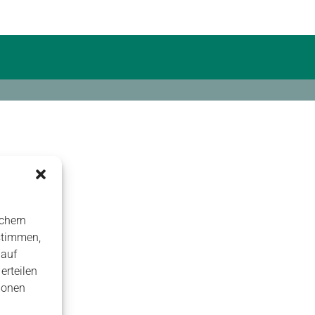
chern
stimmen,
 auf
erteilen
ionen