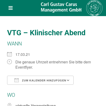
Skip
content
to
Toggle
content
Navigation
Leistungen
VTG – Klinischer Abend
Über uns
WANN
Veranstaltungen
17.03.21
Die genaue Uhrzeit entnehmen Sie bitte dem
Eventflyer.
Projekte
ZUM KALENDER HINZUFÜGEN
Service
ICS herunterladen
Google Kalend
WO
Kontakt
virtuelle Veranstaltung