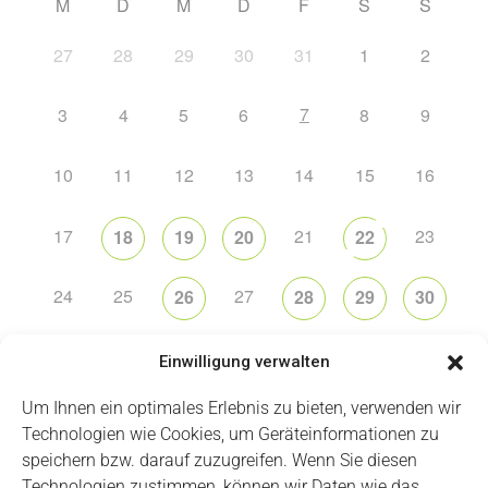
M
D
M
D
F
S
S
27
28
29
30
31
1
2
7
3
4
5
6
8
9
10
11
12
13
14
15
16
17
21
23
18
19
20
22
24
25
27
26
28
29
30
31
2
5
6
1
3
4
Einwilligung verwalten
Um Ihnen ein optimales Erlebnis zu bieten, verwenden wir
Technologien wie Cookies, um Geräteinformationen zu
speichern bzw. darauf zuzugreifen. Wenn Sie diesen
Technologien zustimmen, können wir Daten wie das