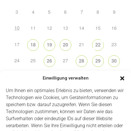
3
4
5
6
7
8
9
10
11
12
13
14
15
16
17
21
23
18
19
20
22
24
25
27
26
28
29
30
31
2
5
6
1
3
4
Einwilligung verwalten
Um Ihnen ein optimales Erlebnis zu bieten, verwenden wir
Technologien wie Cookies, um Geräteinformationen zu
speichern bzw. darauf zuzugreifen. Wenn Sie diesen
Technologien zustimmen, können wir Daten wie das
Impressum
Datenschutz
Login
Surfverhalten oder eindeutige IDs auf dieser Website
verarbeiten. Wenn Sie Ihre Einwilligung nicht erteilen oder