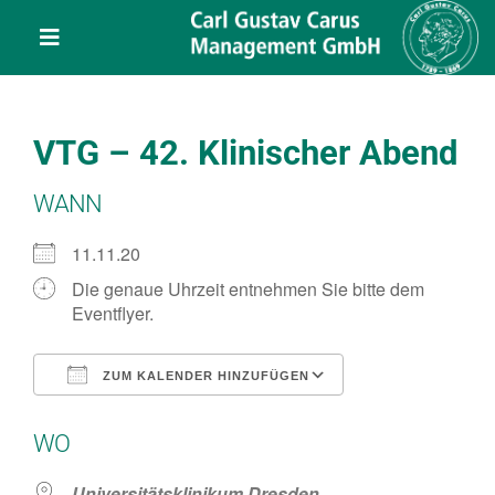
Skip
content
to
Toggle
content
Navigation
Leistungen
VTG – 42. Klinischer Abend
Über uns
WANN
Veranstaltungen
11.11.20
Die genaue Uhrzeit entnehmen Sie bitte dem
Eventflyer.
Projekte
ZUM KALENDER HINZUFÜGEN
Service
ICS herunterladen
Google Kalend
WO
Kontakt
Universitätsklinikum Dresden