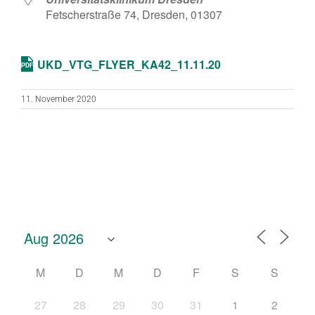
Fetscherstraße 74, Dresden, 01307
UKD_VTG_FLYER_KA42_11.11.20
11. November 2020
M
D
M
D
F
S
S
27
28
29
30
31
1
2