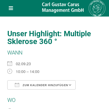
Skip
content
to
Toggle
content
Navigation
Leistungen
Unser Highlight: Multiple
Über uns
Sklerose 360 °
WANN
Veranstaltungen
02.09.23
Projekte
10:00 – 14:00
Service
ZUM KALENDER HINZUFÜGEN
ICS herunterladen
Google Kalend
WO
Kontakt