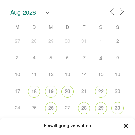
M
D
M
D
F
S
S
27
28
29
30
31
1
2
8
3
4
5
6
7
9
10
11
12
13
14
15
16
17
21
23
18
19
20
22
24
25
27
26
28
29
30
31
2
5
6
1
3
4
Einwilligung verwalten