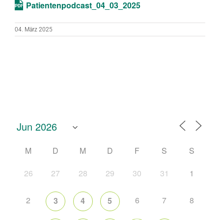
Patientenpodcast_04_03_2025
04. März 2025
M
D
M
D
F
S
S
26
27
28
29
30
31
1
2
6
7
8
3
4
5