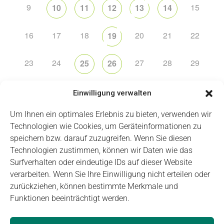
9
15
10
11
12
13
14
16
17
18
20
21
22
19
23
24
27
28
29
25
26
30
2
3
4
5
6
1
Einwilligung verwalten
Um Ihnen ein optimales Erlebnis zu bieten, verwenden wir
Technologien wie Cookies, um Geräteinformationen zu
speichern bzw. darauf zuzugreifen. Wenn Sie diesen
Technologien zustimmen, können wir Daten wie das
Impressum
Datenschutz
Login
Surfverhalten oder eindeutige IDs auf dieser Website
verarbeiten. Wenn Sie Ihre Einwilligung nicht erteilen oder
zurückziehen, können bestimmte Merkmale und
Funktionen beeinträchtigt werden.