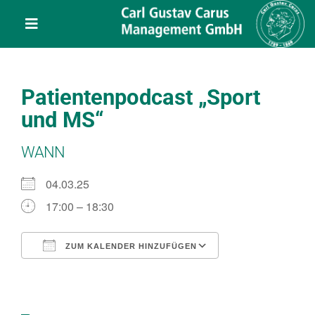
Skip
content
to
Toggle
content
Navigation
Leistungen
Patientenpodcast „Sport
Über uns
und MS“
WANN
Veranstaltungen
04.03.25
Projekte
17:00 – 18:30
Service
ZUM KALENDER HINZUFÜGEN
ICS herunterladen
Google Kalend
Kontakt