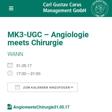
Skip
content
to
Toggle
content
Navigation
Leistungen
MK3-UGC – Angiologie
Über uns
meets Chirurgie
WANN
Veranstaltungen
31.05.17
Projekte
17:30 – 21:00
Service
ZUM KALENDER HINZUFÜGEN
ICS herunterladen
Google Kalend
Kontakt
AngiomeetsChirurgie31.05.17