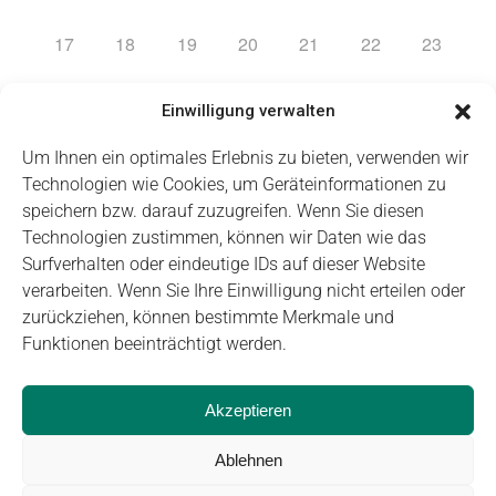
17
18
19
20
21
22
23
24
25
26
27
28
1
2
Einwilligung verwalten
Um Ihnen ein optimales Erlebnis zu bieten, verwenden wir
Technologien wie Cookies, um Geräteinformationen zu
speichern bzw. darauf zuzugreifen. Wenn Sie diesen
Technologien zustimmen, können wir Daten wie das
Impressum
Datenschutz
Login
Surfverhalten oder eindeutige IDs auf dieser Website
verarbeiten. Wenn Sie Ihre Einwilligung nicht erteilen oder
zurückziehen, können bestimmte Merkmale und
Funktionen beeinträchtigt werden.
Akzeptieren
Ablehnen