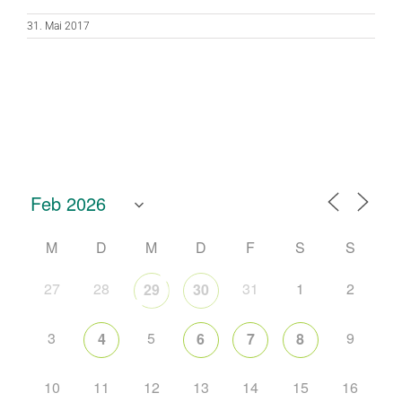
31. Mai 2017
M
D
M
D
F
S
S
27
28
31
1
2
29
30
3
5
9
4
6
7
8
10
11
12
13
14
15
16