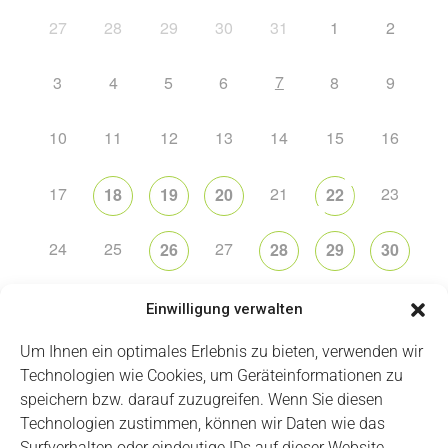
27
28
29
30
31
1
2
7
3
4
5
6
8
9
10
11
12
13
14
15
16
17
21
23
18
19
20
22
24
25
27
26
28
29
30
31
2
5
6
1
3
4
Einwilligung verwalten
Um Ihnen ein optimales Erlebnis zu bieten, verwenden wir
Technologien wie Cookies, um Geräteinformationen zu
speichern bzw. darauf zuzugreifen. Wenn Sie diesen
Technologien zustimmen, können wir Daten wie das
Impressum
Datenschutz
Login
Surfverhalten oder eindeutige IDs auf dieser Website