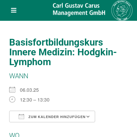
Skip
content
to
Toggle
content
Navigation
Leistungen
Basisfortbildungskurs
Über uns
Innere Medizin: Hodgkin-
Lymphom
Veranstaltungen
WANN
Projekte
06.03.25
12:30 – 13:30
Service
ZUM KALENDER HINZUFÜGEN
ICS herunterladen
Google Kalend
Kontakt
WO