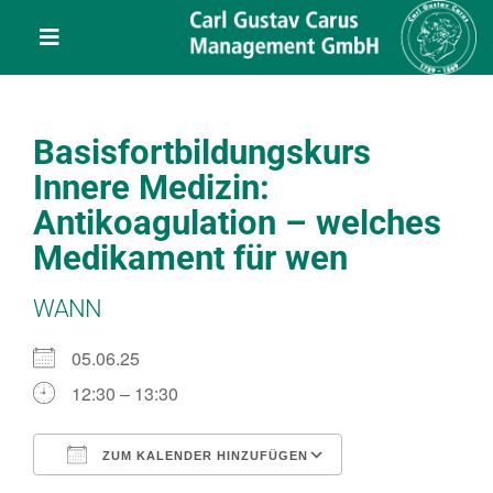
Skip
content
to
Toggle
content
Navigation
Leistungen
Basisfortbildungskurs
Über uns
Innere Medizin:
Antikoagulation – welches
Veranstaltungen
Medikament für wen
WANN
Projekte
05.06.25
Service
12:30 – 13:30
ZUM KALENDER HINZUFÜGEN
Kontakt