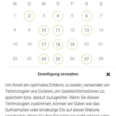
M
D
M
D
F
S
S
1
3
5
7
2
4
6
8
9
12
14
10
11
13
15
16
20
21
17
18
19
22
23
26
28
24
25
27
29
30
1
2
3
4
5
Einwilligung verwalten
Um Ihnen ein optimales Erlebnis zu bieten, verwenden wir
Technologien wie Cookies, um Geräteinformationen zu
speichern bzw. darauf zuzugreifen. Wenn Sie diesen
Technologien zustimmen, können wir Daten wie das
Impressum
Datenschutz
Login
Surfverhalten oder eindeutige IDs auf dieser Website