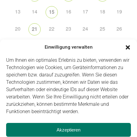
13
14
16
17
18
19
15
20
22
23
24
25
26
21
27
28
31
1
2
29
30
Einwilligung verwalten
Um Ihnen ein optimales Erlebnis zu bieten, verwenden wir
Technologien wie Cookies, um Geräteinformationen zu
speichern bzw. darauf zuzugreifen. Wenn Sie diesen
Technologien zustimmen, können wir Daten wie das
Impressum
Datenschutz
Login
Surfverhalten oder eindeutige IDs auf dieser Website
verarbeiten. Wenn Sie Ihre Einwilligung nicht erteilen oder
zurückziehen, können bestimmte Merkmale und
Funktionen beeinträchtigt werden.
Akzeptieren