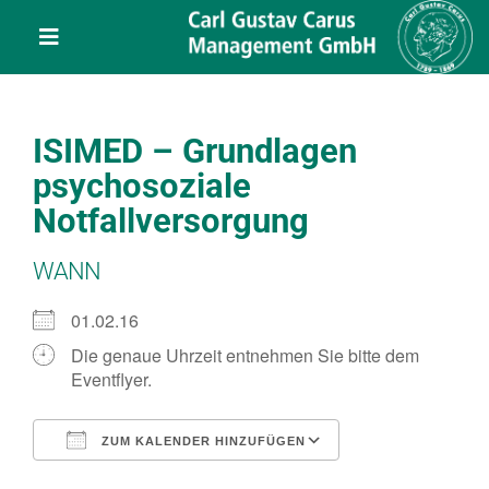
Skip
content
to
Toggle
content
Navigation
Leistungen
ISIMED – Grundlagen
Über uns
psychosoziale
Notfallversorgung
Veranstaltungen
WANN
Projekte
01.02.16
Die genaue Uhrzeit entnehmen Sie bitte dem
Eventflyer.
Service
ZUM KALENDER HINZUFÜGEN
Kontakt
ICS herunterladen
Google Kalend