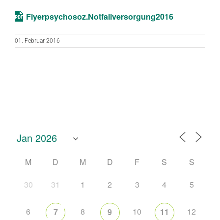
Flyerpsychosoz.Notfallversorgung2016
01. Februar 2016
M
D
M
D
F
S
S
30
31
1
2
3
4
5
6
8
10
12
7
9
11